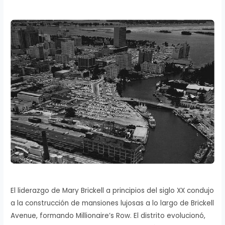
El liderazgo de Mary Brickell a principios del siglo XX condujo
a la construcción de mansiones lujosas a lo largo de Brickell
Avenue, formando Millionaire’s Row. El distrito evolucionó,